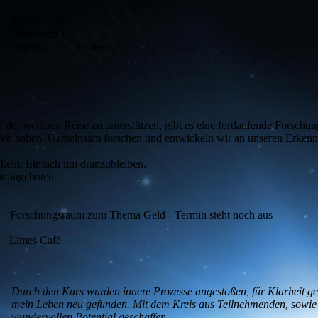
Limes Café
Leuterstal 1
Jagsthausen - Leuterstal
 der weiteren Reise zu unterstützen, gibt es eine fortlaufende Forschun
fen haben. Gemeinsam forschen und entwickeln wir an unseren Erkenntn
ckeln. Einfach um dranzubleiben.
r angeboten.
Forschungsraum zum Thema Geld - Termin steht noch aus
Limes Café
Durch den Kurs wurden innere Prozesse angestoßen, für Klarheit geso
mein Leben neu gefunden. Mit dem Kreis aus Teilnehmenden, sowie S
wundervollen Potential geschaffen.