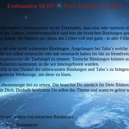
Entbunden SEIN .... Frei Sein für´s Leben
ockierenden Lebensmustern ist die Erkenntnis, dass eine oder mehrere t
n des Lebens. Selbstverständlich sind hier die toxischen Bindungen ge
en lassen. Sie hindern uns daran das Leben voll und ganz - in aller Fül
en oft sehr subtil wirkenden Bindungen. Angefangen bei Tabu´s welche
ie wir selbst verursacht oder mit verursacht haben bis hin zu fremdv
Beispielsweise die Taufsiegel zu nennen Toxische Bindungen können a
 Systemen kommend, in die wir hineingeboren wurden.
Licht in das Dunkel der unbewussten Bindungen und Tabu´s zu bringen.
getische Werkzeuge, um diese zu lösen.
e Lebensenergie frei zu setzen. Die brauchst Du nämlich für Dein Blühen
ür Dich. Deshalb bestimmst Du selbst das Thema und wann es gelöst w
esen und wirken von toxischen Bindungen
n eigener Ressourcen