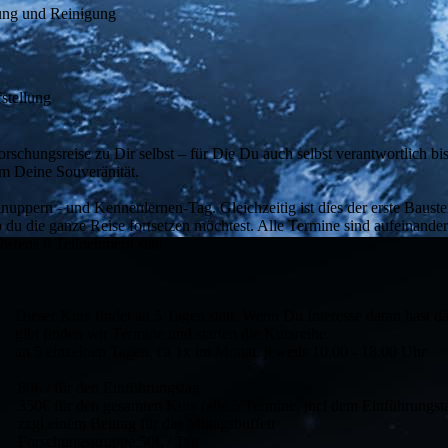
ung und Reinigung
stellung
rschungsreise zu Dir selbst – für Die Du auch selbst verantwortlich bis
m Deine Souveränität.
hnuppern - und Kennenlernen-Tag. Gleichzeitig ist dies der erste Baust
 du die ganze Reise fortsetzen möchtest. Alle Termine sind aufeinande
stens 8 Teilnehmern statt.
Dieser Kurs findet an 5 Tagen statt. Wenn Du Interesse daran hast 
gibt finden wir Termine und starten die Kursreihe.
an 5 einzelnen Tagen, ca 1x im Monat, jeweils 10.00 - 18.00 Uhr
80€ / für den Einführungstag
350€ für den gesamten Kurs (alle 5 Termine, incl dem Einführungst
zzgl einem Beitrag für das Mittagsbuffett
Forschungsgruppe 50€ / Tag