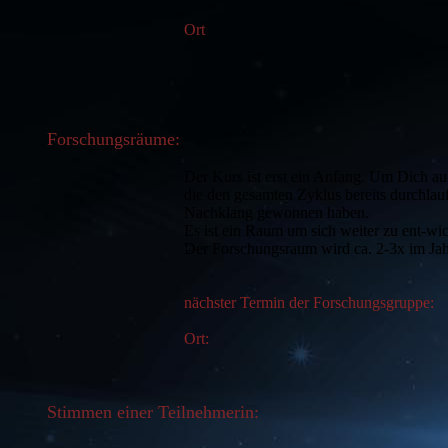
Ort
Forschungsräume:
Der Kurs ist erst ein Anfang. Um Dich auf
die den gesamten Zyklus bereits durchlau
Nachklang gewonnen haben.
Es ist ein Raum um sich weiter zu ent-wi
Der Forschungsraum wird ca. 2-3x im Jah
nächster Termin der Forschungsgruppe:
Ort:
Stimmen einer Teilnehmerin: