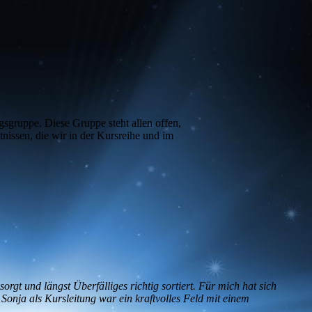
gsgruppe. Diese Gruppe steht allen offen,
issen, die wir in der Kursreihe und im
rgt und längst Überfälliges richtig sortiert. Für mich hat sich
onja als Kursleitung war ein kraftvolles Feld mit einem