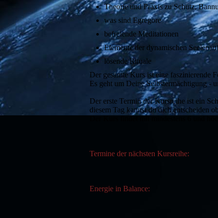
Theorie und Praxis zu Schutz, Bann
was sind Egregore
befreiende Meditationen
Elemente der dynamischen Seelenauf
lösende Rituale
Der gesamte Kurs ist eine faszinierende Fo
Es geht um Deine Selbstermächtigung - u
Der erste Termin der Kursreihe ist ein Sc
diesem Tag kannst du dich entscheiden ob
Der Kurs findet mit mindestens 6 und höch
Termine der nächsten Kursreihe:
Energie in Balance: