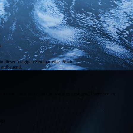
t.
ein dieser 5 tägigen Seminarreihe. Nach
r aufbauend.
dann melde dich gerne bei mir, wenn es genügend Interessenten
ag)