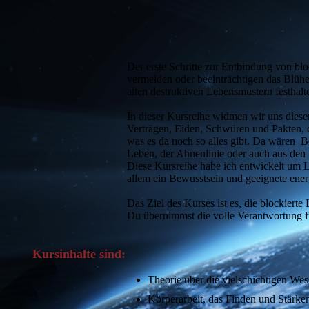
Der erste Schritte zur Entbindung von bl
vermeiden oder beeinträchtigen das Blühe
alten destruktiven Lebensmustern festhalt
In dieser Kursreihe widmen wir uns dies
Verträgen, Eiden, Schwüren und Pakten, d
was es da noch so alles gibt. Da wären 
Leben, der Ahnenlinie oder auch aus den
Diese Kursreihe habe ich entwickelt um 
allem ein Bewusstsein und geeignete ener
Das Ziel des Kurses ist es, die blockiert
Du übernimmst die volle Verantwortung f
Kursinhalte sind:
Theorie über die vielschichtigen W
Körperarbeit, das Finden und Stärke