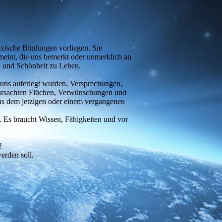
oxische Bindungen vorliegen. Sie
meint, die uns bemerkt oder unmerklich an
le und Schönheit zu Leben.
 uns auferlegt wurden, Versprechungen,
erursachten Flüchen, Verwünschungen und
us dem jetzigen oder einem vergangenen
 Es braucht Wissen, Fähigkeiten und vor
!
erden soll.