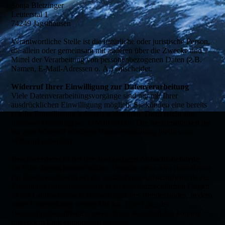
Sonja Bletzinger
Leuterstal 1
74249 Jagsthausen
Verantwortliche Stelle ist die natürliche oder juristische Person,
die allein oder gemeinsam mit anderen über die Zwecke und
Mittel der Verarbeitung von personenbezogenen Daten (z.B.
Namen, E-Mail-Adressen o. Ä.) entscheidet.
Widerruf Ihrer Einwilligung zur Datenverarbeitung
Viele Datenverarbeitungsvorgänge sind nur mit Ihrer
ausdrücklichen Einwilligung möglich. Sie können eine bereits
erteilte Einwilligung jederzeit widerrufen. Dazu reicht eine
formlose Mitteilung per E-Mail an uns. Die Rechtmäßigkeit der
bis zum Widerruf erfolgten Datenverarbeitung bleibt vom
Widerruf unberührt.
Beschwerderecht bei der zuständigen Aufsichtsbehörde
Im Falle datenschutzrechtlicher Verstöße steht dem Betroffenen
ein Beschwerderecht bei der zuständigen Aufsichtsbehörde zu.
Zuständige Aufsichtsbehörde in datenschutzrechtlichen Fragen
ist der Landesdatenschutzbeauftragte des Bundeslandes, in dem
unser Unternehmen seinen Sitz hat. Eine Liste der
Datenschutzbeauftragten sowie deren Kontaktdaten können
folgendem Link entnommen werden: