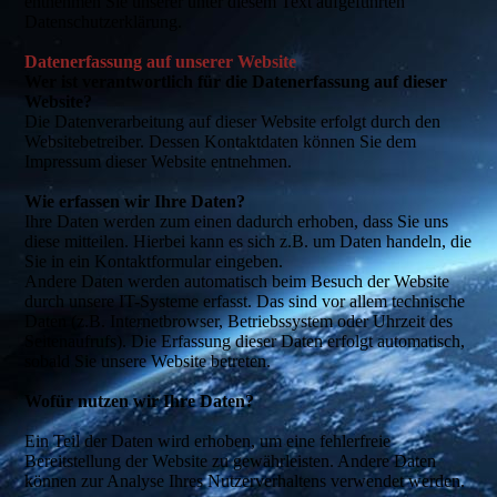
entnehmen Sie unserer unter diesem Text aufgeführten
Datenschutzerklärung.
Datenerfassung auf unserer Website
Wer ist verantwortlich für die Datenerfassung auf dieser
Website?
Die Datenverarbeitung auf dieser Website erfolgt durch den
Websitebetreiber. Dessen Kontaktdaten können Sie dem
Impressum dieser Website entnehmen.
Wie erfassen wir Ihre Daten?
Ihre Daten werden zum einen dadurch erhoben, dass Sie uns
diese mitteilen. Hierbei kann es sich z.B. um Daten handeln, die
Sie in ein Kontaktformular eingeben.
Andere Daten werden automatisch beim Besuch der Website
durch unsere IT-Systeme erfasst. Das sind vor allem technische
Daten (z.B. Internetbrowser, Betriebssystem oder Uhrzeit des
Seitenaufrufs). Die Erfassung dieser Daten erfolgt automatisch,
sobald Sie unsere Website betreten.
Wofür nutzen wir Ihre Daten?
Ein Teil der Daten wird erhoben, um eine fehlerfreie
Bereitstellung der Website zu gewährleisten. Andere Daten
können zur Analyse Ihres Nutzerverhaltens verwendet werden.