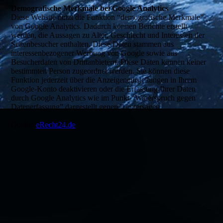
Demografische Merkmale bei Google Analytics
Diese Website nutzt die Funktion “demografische Merkmale”
von Google Analytics. Dadurch können Berichte erstellt
werden, die Aussagen zu Alter, Geschlecht und Interessen der
Seitenbesucher enthalten. Diese Daten stammen aus
interessenbezogener Werbung von Google sowie aus
Besucherdaten von Drittanbietern. Diese Daten können keiner
bestimmten Person zugeordnet werden. Sie können diese
Funktion jederzeit über die Anzeigeneinstellungen in Ihrem
Google-Konto deaktivieren oder die Erfassung Ihrer Daten
durch Google Analytics wie im Punkt “Widerspruch gegen
Datenerfassung” dargestellt generell untersagen.
Quelle:
eRecht24.de