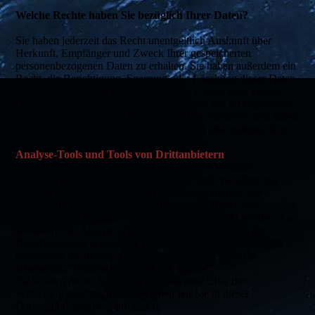
Welche Rechte haben Sie bezüglich Ihrer Daten?
Sie haben jederzeit das Recht unentgeltlich Auskunft über
Herkunft, Empfänger und Zweck Ihrer gespeicherten
personenbezogenen Daten zu erhalten. Sie haben außerdem ein
Recht, die Berichtigung, Sperrung oder Löschung dieser Daten
zu verlangen. Hierzu sowie zu weiteren Fragen zum Thema
Datenschutz können Sie sich jederzeit unter der im Impressum
angegebenen Adresse an uns wenden. Des Weiteren steht Ihnen
ein Beschwerderecht bei der zuständigen Aufsichtsbehörde zu.
Analyse-Tools und Tools von Drittanbietern
Beim Besuch unserer Website kann Ihr Surf-Verhalten
statistisch ausgewertet werden. Das geschieht vor allem mit
Cookies und mit sogenannten Analyseprogrammen. Die
Analyse Ihres Surf-Verhaltens erfolgt in der Regel anonym; das
Surf-Verhalten kann nicht zu Ihnen zurückverfolgt werden. Sie
können dieser Analyse widersprechen oder sie durch die
Nichtbenutzung bestimmter Tools verhindern. Details hierzu
entnehmen Sie unserer Datenschutzerklärung unter der
Überschrift “Drittmodule und Analysetools”.
Sie können dieser Analyse widersprechen. Über die
Widerspruchsmöglichkeiten werden wir Sie in dieser
Datenschutzerklärung informiert.