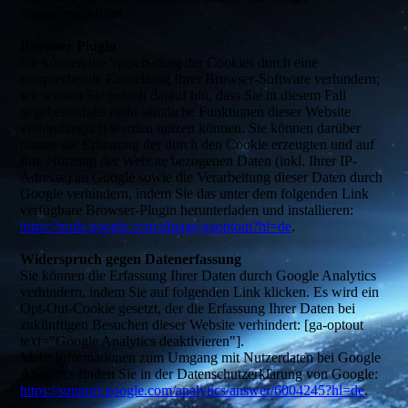
zusammengeführt.
Browser Plugin
Sie können die Speicherung der Cookies durch eine
entsprechende Einstellung Ihrer Browser-Software verhindern;
wir weisen Sie jedoch darauf hin, dass Sie in diesem Fall
gegebenenfalls nicht sämtliche Funktionen dieser Website
vollumfänglich werden nutzen können. Sie können darüber
hinaus die Erfassung der durch den Cookie erzeugten und auf
Ihre Nutzung der Website bezogenen Daten (inkl. Ihrer IP-
Adresse) an Google sowie die Verarbeitung dieser Daten durch
Google verhindern, indem Sie das unter dem folgenden Link
verfügbare Browser-Plugin herunterladen und installieren:
https://tools.google.com/dlpage/gaoptout?hl=de
.
Widerspruch gegen Datenerfassung
Sie können die Erfassung Ihrer Daten durch Google Analytics
verhindern, indem Sie auf folgenden Link klicken. Es wird ein
Opt-Out-Cookie gesetzt, der die Erfassung Ihrer Daten bei
zukünftigen Besuchen dieser Website verhindert: [ga-optout
text="Google Analytics deaktivieren"].
Mehr Informationen zum Umgang mit Nutzerdaten bei Google
Analytics finden Sie in der Datenschutzerklärung von Google:
https://support.google.com/analytics/answer/6004245?hl=de
.