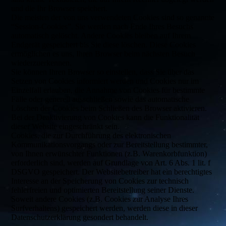
und die Ihr Browser speichert.
Die meisten der von uns verwendeten Cookies sind so genannte
“Session-Cookies”. Sie werden nach Ende Ihres Besuchs
automatisch gelöscht. Andere Cookies bleiben auf Ihrem
Endgerät gespeichert bis Sie diese löschen. Diese Cookies
ermöglichen es uns, Ihren Browser beim nächsten Besuch
wiederzuerkennen.
Sie können Ihren Browser so einstellen, dass Sie über das
Setzen von Cookies informiert werden und Cookies nur im
Einzelfall erlauben, die Annahme von Cookies für bestimmte
Fälle oder generell ausschließen sowie das automatische
Löschen der Cookies beim Schließen des Browser aktivieren.
Bei der Deaktivierung von Cookies kann die Funktionalität
dieser Website eingeschränkt sein.
Cookies, die zur Durchführung des elektronischen
Kommunikationsvorgangs oder zur Bereitstellung bestimmter,
von Ihnen erwünschter Funktionen (z.B. Warenkorbfunktion)
erforderlich sind, werden auf Grundlage von Art. 6 Abs. 1 lit. f
DSGVO gespeichert. Der Websitebetreiber hat ein berechtigtes
Interesse an der Speicherung von Cookies zur technisch
fehlerfreien und optimierten Bereitstellung seiner Dienste.
Soweit andere Cookies (z.B. Cookies zur Analyse Ihres
Surfverhaltens) gespeichert werden, werden diese in dieser
Datenschutzerklärung gesondert behandelt.