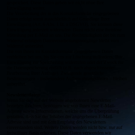
gespeichert. Diese Daten geben wir nicht ohne Ihre
Einwilligung weiter.
Die Verarbeitung der in das Kontaktformular eingegebenen
Daten erfolgt somit ausschließlich auf Grundlage Ihrer
Einwilligung (Art. 6 Abs. 1 lit. a DSGVO). Sie können diese
Einwilligung jederzeit widerrufen. Dazu reicht eine formlose
Mitteilung per E-Mail an uns. Die Rechtmäßigkeit der bis zum
Widerruf erfolgten Datenverarbeitungsvorgänge bleibt vom
Widerruf unberührt.
Die von Ihnen im Kontaktformular eingegebenen Daten
verbleiben bei uns, bis Sie uns zur Löschung auffordern, Ihre
Einwilligung zur Speicherung widerrufen oder der Zweck für
die Datenspeicherung entfällt (z.B. nach abgeschlossener
Bearbeitung Ihrer Anfrage). Zwingende gesetzliche
Bestimmungen – insbesondere Aufbewahrungsfristen – bleiben
unberührt.
Newsletterdaten
Wenn Sie den auf der Website angebotenen Newsletter
beziehen möchten, benötigen wir von Ihnen eine E-Mail-
Adresse sowie Informationen, welche uns die Überprüfung
gestatten, dass Sie der Inhaber der angegebenen E-Mail-
Adresse sind und mit dem Empfang des Newsletters
einverstanden sind. Weitere Daten werden nicht bzw. nur auf
freiwilliger Basis erhoben. Diese Daten verwenden wir