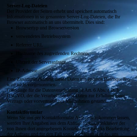
Server-Log-Dateien
Der Provider der Seiten erhebt und speichert automatisch
Informationen in so genannten Server-Log-Dateien, die Ihr
Browser automatisch an uns übermittelt. Dies sind:
Browsertyp und Browserversion
verwendetes Betriebssystem
Referrer URL
Hostname des zugreifenden Rechners
Uhrzeit der Serveranfrage
IP-Adresse
Eine Zusammenführung dieser Daten mit anderen Datenquellen
wird nicht vorgenommen.
Grundlage für die Datenverarbeitung ist Art. 6 Abs. 1 lit. b
DSGVO, der die Verarbeitung von Daten zur Erfüllung eines
Vertrags oder vorvertraglicher Maßnahmen gestattet.
Kontaktformular
Wenn Sie uns per Kontaktformular Anfragen zukommen lassen,
werden Ihre Angaben aus dem Anfrageformular inklusive der
von Ihnen dort angegebenen Kontaktdaten zwecks Bearbeitung
der Anfrage und für den Fall von Anschlussfragen bei uns