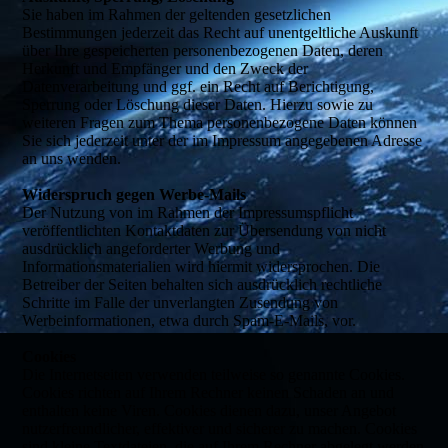
Sie haben im Rahmen der geltenden gesetzlichen
Bestimmungen jederzeit das Recht auf unentgeltliche Auskunft
über Ihre gespeicherten personenbezogenen Daten, deren
Herkunft und Empfänger und den Zweck der
Datenverarbeitung und ggf. ein Recht auf Berichtigung,
Sperrung oder Löschung dieser Daten. Hierzu sowie zu
weiteren Fragen zum Thema personenbezogene Daten können
Sie sich jederzeit unter der im Impressum angegebenen Adresse
an uns wenden.
Widerspruch gegen Werbe-Mails
Der Nutzung von im Rahmen der Impressumspflicht
veröffentlichten Kontaktdaten zur Übersendung von nicht
ausdrücklich angeforderter Werbung und
Informationsmaterialien wird hiermit widersprochen. Die
Betreiber der Seiten behalten sich ausdrücklich rechtliche
Schritte im Falle der unverlangten Zusendung von
Werbeinformationen, etwa durch Spam-E-Mails, vor.
Cookies
Die Internetseiten verwenden teilweise so genannte Cookies.
Cookies richten auf Ihrem Rechner keinen Schaden an und
enthalten keine Viren. Cookies dienen dazu, unser Angebot
nutzerfreundlicher, effektiver und sicherer zu machen. Cookies
sind kleine Textdateien, die auf Ihrem Rechner abgelegt werden