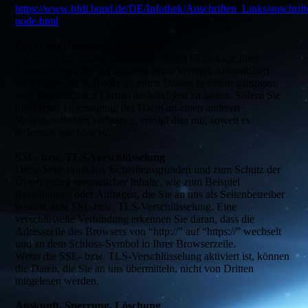
https://www.bfdi.bund.de/DE/Infothek/Anschriften_Links/anschrift
node.html
.
Recht auf Datenübertragbarkeit
Sie haben das Recht, Daten, die wir auf Grundlage Ihrer
Einwilligung oder in Erfüllung eines Vertrags automatisiert
verarbeiten, an sich oder an einen Dritten in einem gängigen,
maschinenlesbaren Format aushändigen zu lassen. Sofern Sie
die direkte Übertragung der Daten an einen anderen
Verantwortlichen verlangen, erfolgt dies nur, soweit es
technisch machbar ist.
SSL- bzw. TLS-Verschlüsselung
Diese Seite nutzt aus Sicherheitsgründen und zum Schutz der
Übertragung vertraulicher Inhalte, wie zum Beispiel
Bestellungen oder Anfragen, die Sie an uns als Seitenbetreiber
senden, eine SSL-bzw. TLS-Verschlüsselung. Eine
verschlüsselte Verbindung erkennen Sie daran, dass die
Adresszeile des Browsers von “http://” auf “https://” wechselt
und an dem Schloss-Symbol in Ihrer Browserzeile.
Wenn die SSL- bzw. TLS-Verschlüsselung aktiviert ist, können
die Daten, die Sie an uns übermitteln, nicht von Dritten
mitgelesen werden.
Auskunft, Sperrung, Löschung