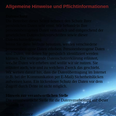
Allgemeine Hinweise und Pflichtinformationen
Datenschutz
Die Betreiber dieser Seiten nehmen den Schutz Ihrer
persönlichen Daten sehr ernst. Wir behandeln Ihre
personenbezogenen Daten vertraulich und entsprechend der
gesetzlichen Datenschutzvorschriften sowie dieser
Datenschutzerklärung.
Wenn Sie diese Website benutzen, werden verschiedene
personenbezogene Daten erhoben. Personenbezogene Daten
sind Daten, mit denen Sie persönlich identifiziert werden
können. Die vorliegende Datenschutzerklärung erläutert,
welche Daten wir erheben und wofür wir sie nutzen. Sie
erläutert auch, wie und zu welchem Zweck das geschieht.
Wir weisen darauf hin, dass die Datenübertragung im Internet
(z.B. bei der Kommunikation per E-Mail) Sicherheitslücken
aufweisen kann. Ein lückenloser Schutz der Daten vor dem
Zugriff durch Dritte ist nicht möglich.
Hinweis zur verantwortlichen Stelle
Die verantwortliche Stelle für die Datenverarbeitung auf dieser
Website ist:
Seele in Balance