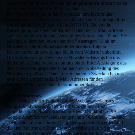
ausschließlich für den Versand der angeforderten Informationen
und geben diese nicht an Dritte weiter.
Die Verarbeitung der in das Newsletteranmeldeformular
eingegebenen Daten erfolgt ausschließlich auf Grundlage Ihrer
Einwilligung (Art. 6 Abs. 1 lit. a DSGVO). Die erteilte
Einwilligung zur Speicherung der Daten, der E-Mail-Adresse
sowie deren Nutzung zum Versand des Newsletters können Sie
jederzeit widerrufen, etwa über den "Austragen"-Link im
Newsletter. Die Rechtmäßigkeit der bereits erfolgten
Datenverarbeitungsvorgänge bleibt vom Widerruf unberührt.
Die von Ihnen zum Zwecke des Newsletter-Bezugs bei uns
hinterlegten Daten werden von uns bis zu Ihrer Austragung aus
dem Newsletter gespeichert und nach der Abbestellung des
Newsletters gelöscht. Daten, die zu anderen Zwecken bei uns
gespeichert wurden (z.B. E-Mail-Adressen für den
Mitgliederbereich) bleiben hiervon unberührt.
Google Analytics
Diese Website nutzt Funktionen des Webanalysedienstes
Google Analytics. Anbieter ist die Google Inc., 1600
Amphitheatre Parkway, Mountain View, CA 94043, USA.
Google Analytics verwendet so genannte "Cookies". Das sind
Textdateien, die auf Ihrem Computer gespeichert werden und
die eine Analyse der Benutzung der Website durch Sie
ermöglichen. Die durch den Cookie erzeugten Informationen