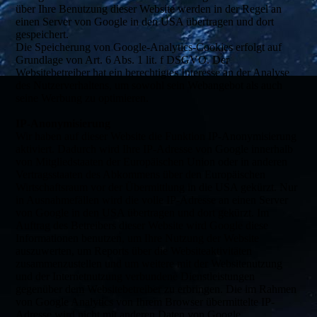
über Ihre Benutzung dieser Website werden in der Regel an
einen Server von Google in den USA übertragen und dort
gespeichert.
Die Speicherung von Google-Analytics-Cookies erfolgt auf
Grundlage von Art. 6 Abs. 1 lit. f DSGVO. Der
Websitebetreiber hat ein berechtigtes Interesse an der Analyse
des Nutzerverhaltens, um sowohl sein Webangebot als auch
seine Werbung zu optimieren.
IP-Anonymisierung
Wir haben auf dieser Website die Funktion IP-Anonymisierung
aktiviert. Dadurch wird Ihre IP-Adresse von Google innerhalb
von Mitgliedstaaten der Europäischen Union oder in anderen
Vertragsstaaten des Abkommens über den Europäischen
Wirtschaftsraum vor der Übermittlung in die USA gekürzt. Nur
in Ausnahmefällen wird die volle IP-Adresse an einen Server
von Google in den USA übertragen und dort gekürzt. Im
Auftrag des Betreibers dieser Website wird Google diese
Informationen benutzen, um Ihre Nutzung der Website
auszuwerten, um Reports über die Websiteaktivitäten
zusammenzustellen und um weitere mit der Websitenutzung
und der Internetnutzung verbundene Dienstleistungen
gegenüber dem Websitebetreiber zu erbringen. Die im Rahmen
von Google Analytics von Ihrem Browser übermittelte IP-
Adresse wird nicht mit anderen Daten von Google