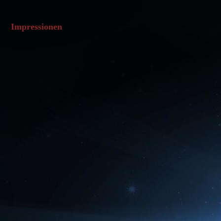
Impressionen